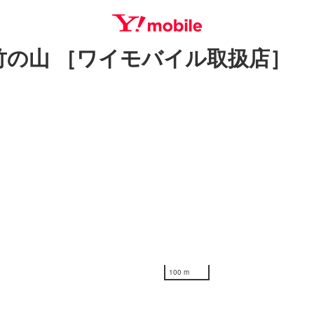
竹の山 ［ワイモバイル取扱店］
SEARCH
100 m