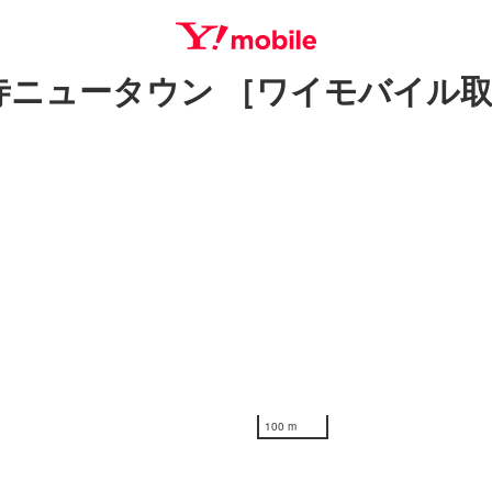
寺ニュータウン ［ワイモバイル
SEARCH
100 m