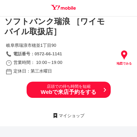
ソフトバンク瑞浪 ［ワイモ
SEARCH
バイル取扱店］
岐阜県瑞浪市穂並1丁目90
電話番号：0572-66-1141
営業時間： 10:00～19:00
地図でみる
定休日：第三水曜日
店頭での待ち時間を短縮
Webで来店予約をする
マイショップ