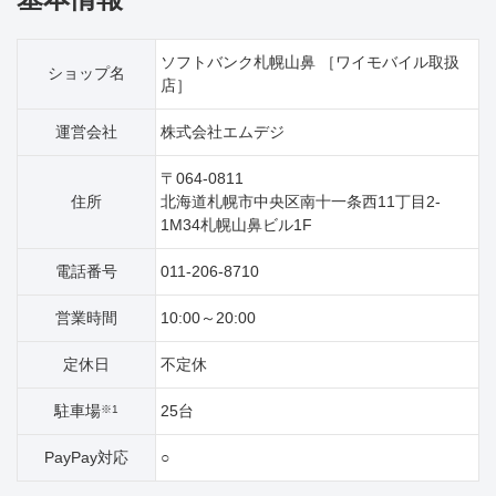
ソフトバンク札幌山鼻 ［ワイモバイル取扱
ショップ名
店］
運営会社
株式会社エムデジ
〒064-0811
住所
北海道札幌市中央区南十一条西11丁目2‐
1M34札幌山鼻ビル1F
電話番号
011-206-8710
営業時間
10:00～20:00
定休日
不定休
駐車場
25台
※1
PayPay対応
○