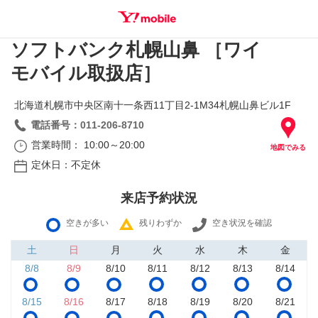
ソフトバンク札幌山鼻 ［ワイ
SEARCH
モバイル取扱店］
北海道札幌市中央区南十一条西11丁目2‐1M34札幌山鼻ビル1F
電話番号：011-206-8710
営業時間： 10:00～20:00
地図でみる
定休日：不定休
来店予約状況
空きが多い
残りわずか
空き状況を確認
土
日
月
火
水
木
金
8/8
8/9
8/10
8/11
8/12
8/13
8/14
8/15
8/16
8/17
8/18
8/19
8/20
8/21