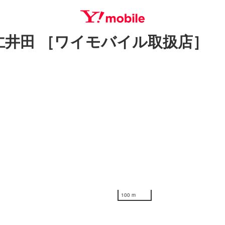
仁井田 ［ワイモバイル取扱店］
SEARCH
100 m