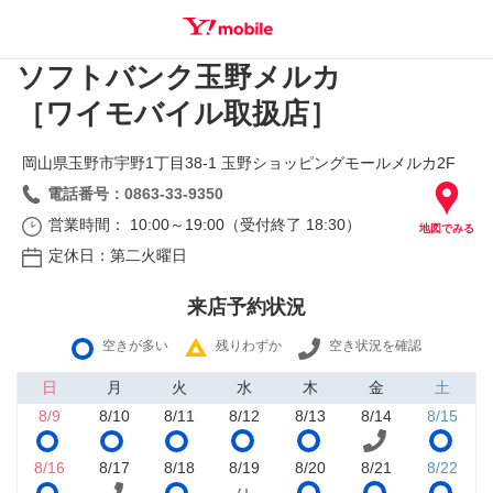
ソフトバンク玉野メルカ
SEARCH
［ワイモバイル取扱店］
岡山県玉野市宇野1丁目38‐1 玉野ショッピングモールメルカ2F
電話番号：0863-33-9350
営業時間： 10:00～19:00（受付終了 18:30）
地図でみる
定休日：第二火曜日
来店予約状況
空きが多い
残りわずか
空き状況を確認
日
月
火
水
木
金
土
8/9
8/10
8/11
8/12
8/13
8/14
8/15
8/16
8/17
8/18
8/19
8/20
8/21
8/22