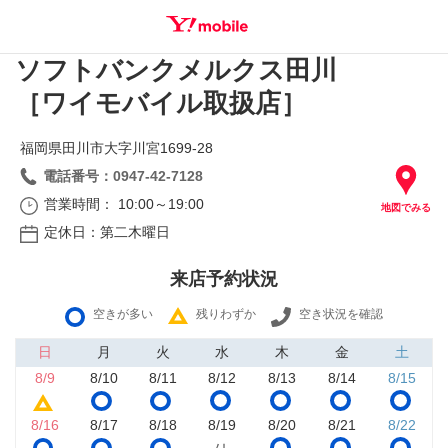
ソフトバンクメルクス田川
SEARCH
［ワイモバイル取扱店］
福岡県田川市大字川宮1699‐28
電話番号：0947-42-7128
営業時間： 10:00～19:00
地図でみる
定休日：第二木曜日
来店予約状況
空きが多い
残りわずか
空き状況を確認
日
月
火
水
木
金
土
8/9
8/10
8/11
8/12
8/13
8/14
8/15
8/16
8/17
8/18
8/19
8/20
8/21
8/22