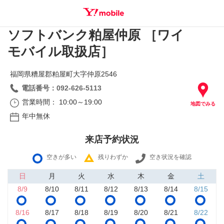
ソフトバンク粕屋仲原 ［ワイ
SEARCH
モバイル取扱店］
福岡県糟屋郡粕屋町大字仲原2546
電話番号：092-626-5113
営業時間： 10:00～19:00
地図でみる
年中無休
来店予約状況
空きが多い
残りわずか
空き状況を確認
日
月
火
水
木
金
土
8/9
8/10
8/11
8/12
8/13
8/14
8/15
8/16
8/17
8/18
8/19
8/20
8/21
8/22