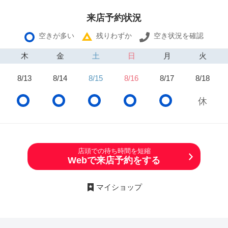
来店予約状況
空きが多い
残りわずか
空き状況を確認
木
金
土
日
月
火
8/13
8/14
8/15
8/16
8/17
8/18
店頭での待ち時間を短縮
Webで来店予約をする
マイショップ