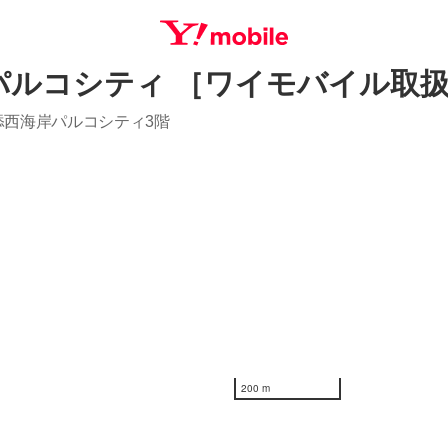
パルコシティ ［ワイモバイル取
SEARCH
浦添西海岸パルコシティ3階
200 m