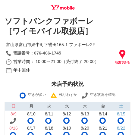
ソフトバンクファボーレ
SEARCH
［ワイモバイル取扱店］
富山県富山市婦中町下轡田165‐1 ファボーレ2F
電話番号：076-466-1745
営業時間： 10:00～21:00（受付終了 20:00）
地図でみる
年中無休
来店予約状況
空きが多い
残りわずか
空き状況を確認
日
月
火
水
木
金
土
8/9
8/10
8/11
8/12
8/13
8/14
8/15
8/16
8/17
8/18
8/19
8/20
8/21
8/22