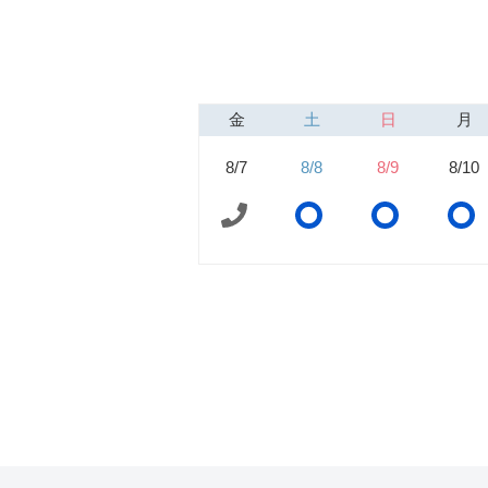
金
土
日
月
8/7
8/8
8/9
8/10