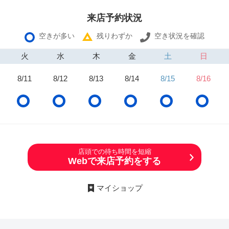
来店予約状況
空きが多い
残りわずか
空き状況を確認
火
水
木
金
土
日
8/11
8/12
8/13
8/14
8/15
8/16
店頭での待ち時間を短縮
Webで来店予約をする
マイショップ