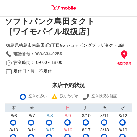
ソフトバンク島田タクト
SEARCH
［ワイモバイル取扱店］
徳島県徳島市南島田町3丁目55 ショッピングプラザタクトB館
電話番号：088-634-0255
営業時間： 09:00～18:00
地図でみる
定休日：月一不定休
来店予約状況
空きが多い
残りわずか
空き状況を確認
木
金
土
日
月
火
水
8/6
8/7
8/8
8/9
8/10
8/11
8/12
8/13
8/14
8/15
8/16
8/17
8/18
8/19