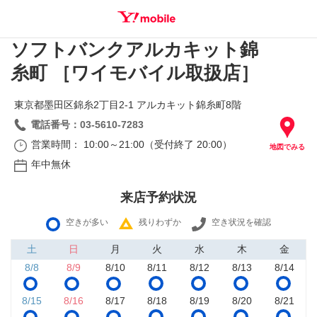
ソフトバンクアルカキット錦
SEARCH
糸町 ［ワイモバイル取扱店］
東京都墨田区錦糸2丁目2‐1 アルカキット錦糸町8階
電話番号：03-5610-7283
営業時間： 10:00～21:00（受付終了 20:00）
地図でみる
年中無休
来店予約状況
空きが多い
残りわずか
空き状況を確認
土
日
月
火
水
木
金
8/8
8/9
8/10
8/11
8/12
8/13
8/14
8/15
8/16
8/17
8/18
8/19
8/20
8/21