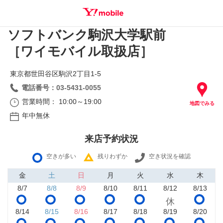
ソフトバンク駒沢大学駅前
SEARCH
［ワイモバイル取扱店］
東京都世田谷区駒沢2丁目1‐5
電話番号：03-5431-0055
営業時間： 10:00～19:00
地図でみる
年中無休
来店予約状況
空きが多い
残りわずか
空き状況を確認
金
土
日
月
火
水
木
8/7
8/8
8/9
8/10
8/11
8/12
8/13
8/14
8/15
8/16
8/17
8/18
8/19
8/20