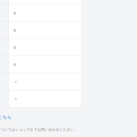
○
○
○
○
－
－
こちら
材についてはショップまでお問い合わせください。