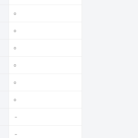
○
○
○
○
○
○
－
－