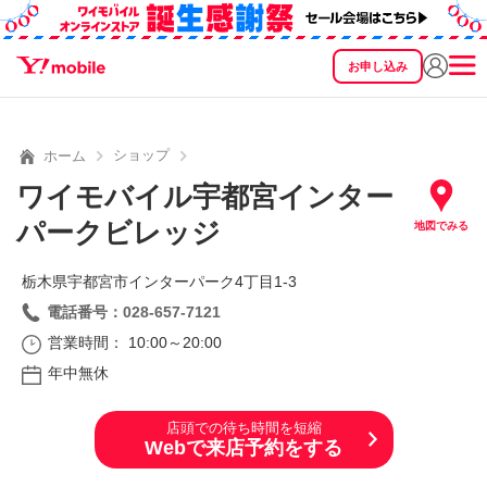
お申し込み
SEARCH
料金
製品
サービス
サポート
eSIM/SIM
ショップ
ホーム
ワイモバイル宇都宮インター
パークビレッジ
地図でみる
栃木県宇都宮市インターパーク4丁目1‐3
電話番号：028-657-7121
営業時間： 10:00～20:00
年中無休
店頭での待ち時間を短縮
Webで来店予約をする