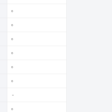
○
○
○
○
○
○
－
○