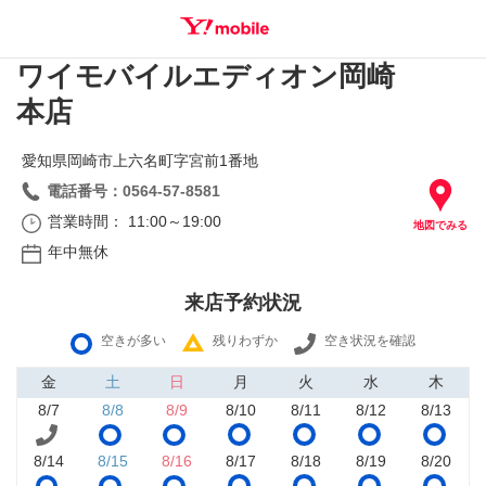
ワイモバイルエディオン岡崎
SEARCH
本店
愛知県岡崎市上六名町字宮前1番地
電話番号：0564-57-8581
営業時間： 11:00～19:00
地図でみる
年中無休
来店予約状況
空きが多い
残りわずか
空き状況を確認
金
土
日
月
火
水
木
8/7
8/8
8/9
8/10
8/11
8/12
8/13
8/14
8/15
8/16
8/17
8/18
8/19
8/20