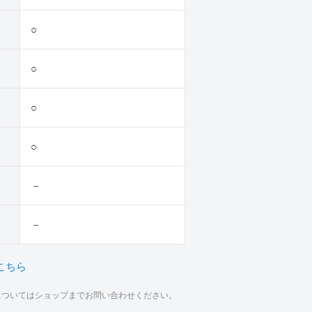
○
○
○
○
－
－
こちら
材についてはショップまでお問い合わせください。