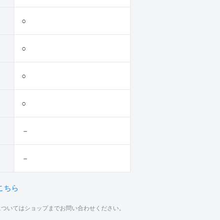
○
○
○
○
－
－
こちら
材についてはショップまでお問い合わせください。