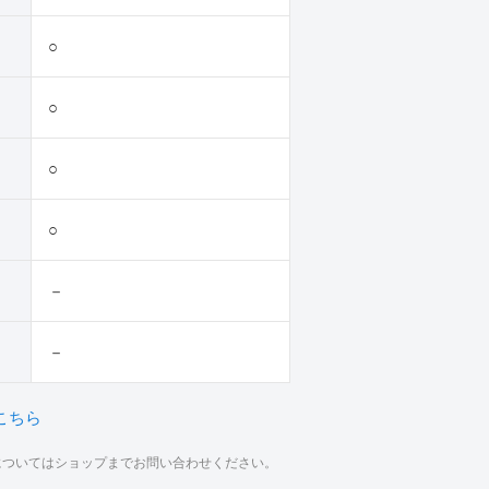
○
○
○
○
－
－
こちら
材についてはショップまでお問い合わせください。