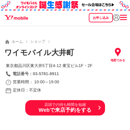
お申し込み
SEARCH
料金
製品
サービス
サポート
eSIM/SIM
ショップ
ホーム
ワイモバイル大井町
地図でみる
東京都品川区東大井5丁目4‐12 東宝ビル1F・2F
電話番号：03-5781-8911
営業時間： 10:00～19:00
定休日：不定休
店頭での待ち時間を短縮
Webで来店予約をする