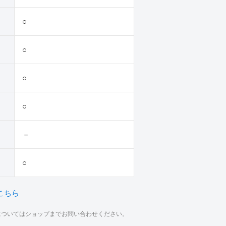
○
○
○
○
－
○
こちら
材についてはショップまでお問い合わせください。