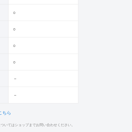
○
○
○
○
－
－
こちら
材についてはショップまでお問い合わせください。