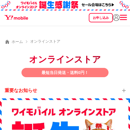
お申し込み
SEARCH
料金
製品
サービス
サポート
eSIM/SIM
オンラインストア
ホーム
オンラインストア
最短当日発送・送料0円！
重要なお知らせ
令和8年熊本地震の影響により、現在、一部地域を発着するお荷物
のお届けに遅れが生じております。
【お荷物のお届けに遅れが生じている地域】
・全国から九州あてのお荷物
・九州から全国あてのお荷物