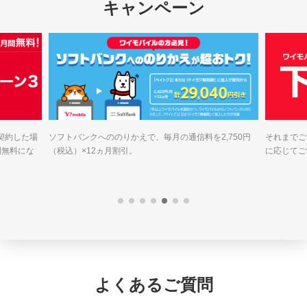
キャンペーン
契約した場
ソフトバンクへののりかえで、毎月の通信料を2,750円
それまでご
間無料にな
（税込）×12ヵ月割引。
に応じてご
よくあるご質問