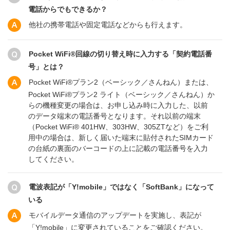
電話からでもできるか？
他社の携帯電話や固定電話などからも行えます。
Pocket WiFi®回線の切り替え時に入力する「契約電話番
号」とは？
Pocket WiFi®プラン2（ベーシック／さんねん）または、
Pocket WiFi®プラン2 ライト（ベーシック／さんねん）か
らの機種変更の場合は、お申し込み時に入力した、以前
のデータ端末の電話番号となります。それ以前の端末
（Pocket WiFi® 401HW、303HW、305ZTなど）をご利
用中の場合は、新しく届いた端末に貼付されたSIMカード
の台紙の裏面のバーコードの上に記載の電話番号を入力
してください。
電波表記が「Y!mobile」ではなく「SoftBank」になって
いる
モバイルデータ通信のアップデートを実施し、表記が
「Y!mobile」に変更されていることをご確認ください。