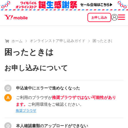
お申し込み
SEARCH
料金
製品
サービス
サポート
eSIM/SIM
オンラインストア申し込みガイド
困ったときは
ホーム
困ったときは
お申し込みについて
申込途中にエラーで進めなくなった
ご利用のブラウザが
推奨ブラウザではない可能性があり
ます。
ご利用環境をご確認ください。
推奨ブラウザ
本人確認書類のアップロードができない