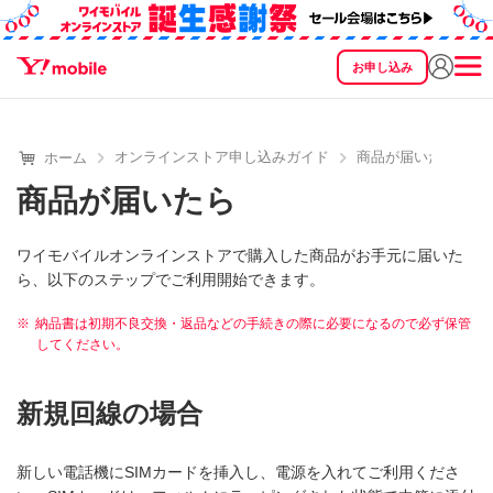
お申し込み
SEARCH
料金
製品
サービス
サポート
eSIM/SIM
オンラインストア申し込みガイド
商品が届いたら
ホーム
商品が届いたら
ワイモバイルオンラインストアで購入した商品がお手元に届いた
ら、以下のステップでご利用開始できます。
※
納品書は初期不良交換・返品などの手続きの際に必要になるので必ず保管
してください。
新規回線の場合
新しい電話機にSIMカードを挿入し、電源を入れてご利用くださ