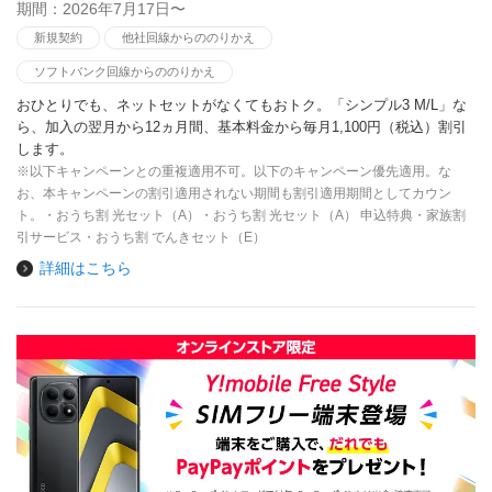
期間：2026年7月17日〜
新規契約
他社回線からののりかえ
ソフトバンク回線からののりかえ
おひとりでも、ネットセットがなくてもおトク。「シンプル3 M/L」な
ら、加入の翌月から12ヵ月間、基本料金から毎月1,100円（税込）割引
します。
※以下キャンペーンとの重複適用不可。以下のキャンペーン優先適用。な
お、本キャンペーンの割引適用されない期間も割引適用期間としてカウン
ト。・おうち割 光セット（A）・おうち割 光セット（A） 申込特典・家族割
引サービス・おうち割 でんきセット（E）
詳細はこちら