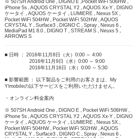
※ 507SH Android One , DIGNO E ,Pocket WiFi 506HW ,
iPhone 5s , AQUOS CRYSTAL Y2 , AQUOS Xx-Y , DIGNO
ケータイ , AQUOS ケータイ , LUMIERE , Nexus 5X ,
Pocket WiFi 504HW , Pocket WiFi 502HW , AQUOS
CRYSTAL Y , Surface3 , DIGNO C , Spray , Nexus 6 ,
MediaPad M1 8.0 , DIGNO T , STREAM S , Neuxs 5 ,
ARROWS S
■ 日時 ： 2016年11月8日（火）0:00 ～ 4:00
2016年11月9日（水）0:00 ～ 9:00
2016年11月16日（水）0:00 ～ 5:30
■ 影響範囲 ： 以下製品をご利用のお客さまは、My
Y!mobileの以下サービスをご利用いただけません。
・オンライン料金案内
※ 507SH Android One , DIGNO E , Pocket WiFi 506HW ,
iPhone 5s , AQUOS CRYSTAL Y2 , AQUOS Xx-Y , DIGNO
ケータイ , AQUOS ケータイ , LUMIERE , Nexus 5X ,
Pocket WiFi 504HW , Pocket WiFi 502HW , AQUOS
CRYSTAL Y , Surface3 , DIGNO C , Spray , Nexus 6 ,