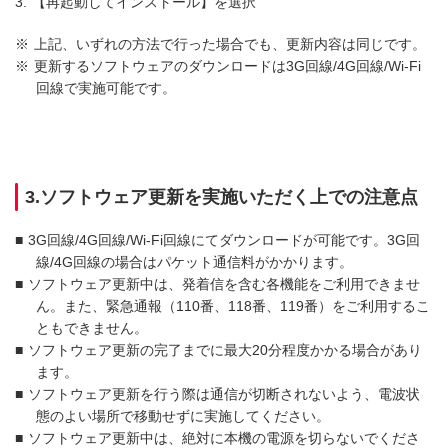
3.
【再起動してインストール】を選択
※
上記、いずれの方法で行った場合でも、更新内容は同じです。
※
更新するソフトウェアのダウンロードは3G回線/4G回線/Wi-Fi
回線で実施可能です。
3.ソフトウェア更新を実施いただく上での注意点
■
3G回線/4G回線/Wi-Fi回線にてダウンロードが可能です。3G回
線/4G回線の場合はパケット通信料がかかります。
■
ソフトウェア更新中は、発着信を含む各機能をご利用できませ
ん。また、緊急通報（110番、118番、119番）をご利用するこ
ともできません。
■
ソフトウェア更新の完了までに最大20分程度かかる場合があり
ます。
■
ソフトウェア更新を行う際は通信が切断されないよう、電波状
態のよい場所で移動せずに実施してください。
■
ソフトウェア更新中は、絶対に本機の電源を切らないでくださ