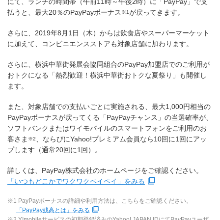
にて、ランチの時間帯（午前11時～午後2時）に「PayPay」で支
払うと、最大20％のPayPayボーナス
が戻ってきます。
※1
さらに、2019年8月1日（木）からは飲食店やスーパーマーケット
に加えて、コンビニエンスストアも対象店舗に加わります。
さらに、横浜中華街発展会協同組合のPayPay加盟店でのご利用が
おトクになる「熱烈歓迎！横浜中華街おトクな夏祭り」も開催し
ます。
また、対象店舗での支払いごとに実施される、最大1,000円相当の
PayPayボーナスが戻ってくる「PayPayチャンス」の当選確率が、
ソフトバンクまたはワイモバイルのスマートフォンをご利用のお
客さま
、ならびにYahoo!プレミアム会員なら10回に1回にアッ
※2
プします（通常20回に1回）。
詳しくは、PayPay株式会社のホームページをご確認ください。
「いつもどこかでワクワクペイペイ」をみる
※1 PayPayボーナスの詳細や利用方法は、こちらをご確認ください。
「PayPay残高とは」をみる
※2 Y!mobileサービスの初期登録済みのYahoo! JAPAN IDにてPayPayユーザ