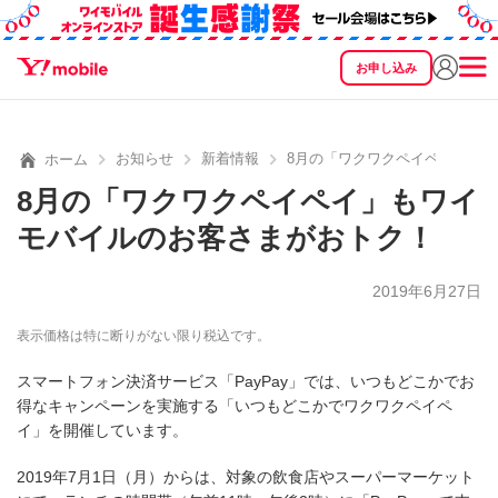
お申し込み
SEARCH
料金
製品
サービス
サポート
eSIM/SIM
お知らせ
新着情報
8月の「ワクワクペイペイ」も
ホーム
8月の「ワクワクペイペイ」もワイ
モバイルのお客さまがおトク！
2019年6月27日
表示価格は特に断りがない限り税込です。
スマートフォン決済サービス「PayPay」では、いつもどこかでお
得なキャンペーンを実施する「いつもどこかでワクワクペイペ
イ」を開催しています。
2019年7月1日（月）からは、対象の飲食店やスーパーマーケット