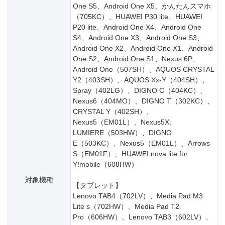
One S5、Android One X5、かんたんスマホ
（705KC）、HUAWEI P30 lite、HUAWEI
P20 lite、Android One X4、Android One
S4、Android One X3、Android One S3、
Android One X2、Android One X1、Android
One S2、Android One S1、Nexus 6P、
Android One（507SH）、AQUOS CRYSTAL
Y2（403SH）、AQUOS Xx-Y（404SH）、
Spray（402LG）、DIGNO C（404KC）、
Nexus6（404MO）、DIGNO T（302KC）、
CRYSTAL Y（402SH）、
Nexus5（EM01L）、Nexus5X、
LUMIERE（503HW）、DIGNO
E（503KC）、Nexus5（EM01L）、Arrows
S（EM01F）、HUAWEI nova lite for
Y!mobile（608HW）
対象機種
【タブレット】
Lenovo TAB4（702LV）、Media Pad M3
Lite s（702HW）、Media Pad T2
Pro（606HW）、Lenovo TAB3（602LV）、