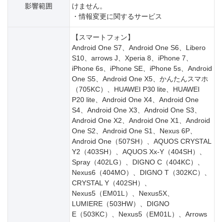
影響範囲
けません。
・情報変更に関するサービス
【スマートフォン】
Android One S7、Android One S6、Libero
S10、arrows J、Xperia 8、iPhone 7、
iPhone 6s、iPhone SE、iPhone 5s、Android
One S5、Android One X5、かんたんスマホ
（705KC）、HUAWEI P30 lite、HUAWEI
P20 lite、Android One X4、Android One
S4、Android One X3、Android One S3、
Android One X2、Android One X1、Android
One S2、Android One S1、Nexus 6P、
Android One（507SH）、AQUOS CRYSTAL
Y2（403SH）、AQUOS Xx-Y（404SH）、
Spray（402LG）、DIGNO C（404KC）、
Nexus6（404MO）、DIGNO T（302KC）、
CRYSTAL Y（402SH）、
Nexus5（EM01L）、Nexus5X、
LUMIERE（503HW）、DIGNO
E（503KC）、Nexus5（EM01L）、Arrows