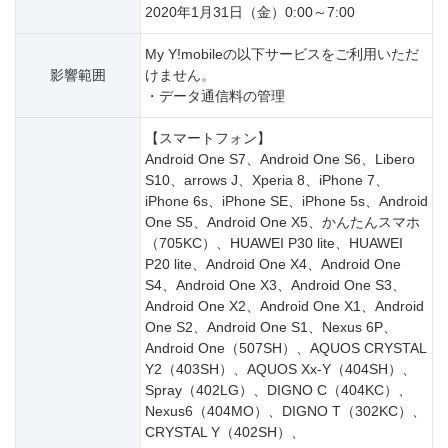
2020年1月31日（金）0:00～7:00
My Y!mobileの以下サービスをご利用いただ
影響範囲
けません。
・データ通信料の管理
【スマートフォン】
Android One S7、Android One S6、Libero
S10、arrows J、Xperia 8、iPhone 7、
iPhone 6s、iPhone SE、iPhone 5s、Android
One S5、Android One X5、かんたんスマホ
（705KC）、HUAWEI P30 lite、HUAWEI
P20 lite、Android One X4、Android One
S4、Android One X3、Android One S3、
Android One X2、Android One X1、Android
One S2、Android One S1、Nexus 6P、
Android One（507SH）、AQUOS CRYSTAL
Y2（403SH）、AQUOS Xx-Y（404SH）、
Spray（402LG）、DIGNO C（404KC）、
Nexus6（404MO）、DIGNO T（302KC）、
CRYSTAL Y（402SH）、