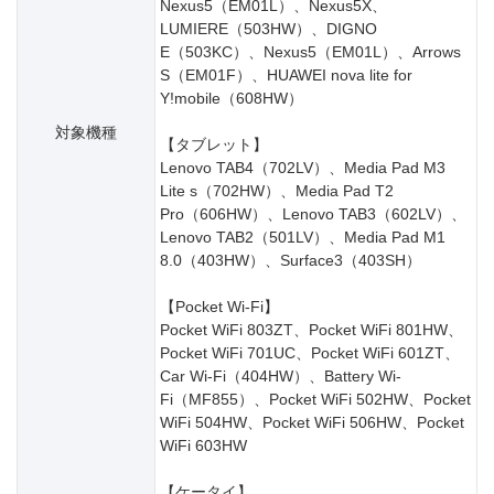
Nexus5（EM01L）、Nexus5X、
LUMIERE（503HW）、DIGNO
E（503KC）、Nexus5（EM01L）、Arrows
S（EM01F）、HUAWEI nova lite for
Y!mobile（608HW）
対象機種
【タブレット】
Lenovo TAB4（702LV）、Media Pad M3
Lite s（702HW）、Media Pad T2
Pro（606HW）、Lenovo TAB3（602LV）、
Lenovo TAB2（501LV）、Media Pad M1
8.0（403HW）、Surface3（403SH）
【Pocket Wi-Fi】
Pocket WiFi 803ZT、Pocket WiFi 801HW、
Pocket WiFi 701UC、Pocket WiFi 601ZT、
Car Wi-Fi（404HW）、Battery Wi-
Fi（MF855）、Pocket WiFi 502HW、Pocket
WiFi 504HW、Pocket WiFi 506HW、Pocket
WiFi 603HW
【ケータイ】