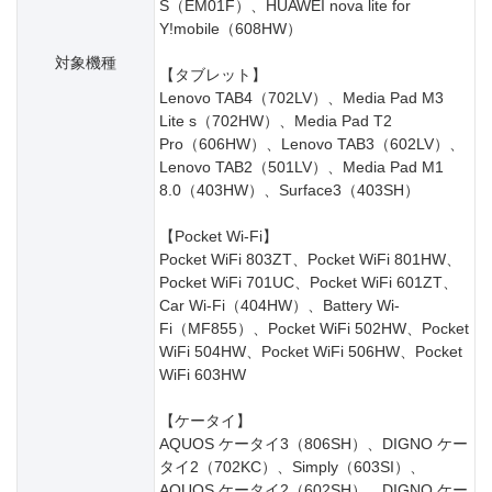
S（EM01F）、HUAWEI nova lite for
Y!mobile（608HW）
対象機種
【タブレット】
Lenovo TAB4（702LV）、Media Pad M3
Lite s（702HW）、Media Pad T2
Pro（606HW）、Lenovo TAB3（602LV）、
Lenovo TAB2（501LV）、Media Pad M1
8.0（403HW）、Surface3（403SH）
【Pocket Wi-Fi】
Pocket WiFi 803ZT、Pocket WiFi 801HW、
Pocket WiFi 701UC、Pocket WiFi 601ZT、
Car Wi-Fi（404HW）、Battery Wi-
Fi（MF855）、Pocket WiFi 502HW、Pocket
WiFi 504HW、Pocket WiFi 506HW、Pocket
WiFi 603HW
【ケータイ】
AQUOS ケータイ3（806SH）、DIGNO ケー
タイ2（702KC）、Simply（603SI）、
AQUOS ケータイ2（602SH）、DIGNO ケー