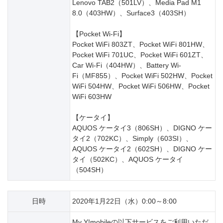
Lenovo TAB2（501LV）、Media Pad M1
8.0（403HW）、Surface3（403SH）
【Pocket Wi-Fi】
Pocket WiFi 803ZT、Pocket WiFi 801HW、
Pocket WiFi 701UC、Pocket WiFi 601ZT、
Car Wi-Fi（404HW）、Battery Wi-
Fi（MF855）、Pocket WiFi 502HW、Pocket
WiFi 504HW、Pocket WiFi 506HW、Pocket
WiFi 603HW
【ケータイ】
AQUOS ケータイ3（806SH）、DIGNO ケー
タイ2（702KC）、Simply（603SI）、
AQUOS ケータイ2（602SH）、DIGNO ケー
タイ（502KC）、AQUOS ケータイ
（504SH）
日時
2020年1月22日（水）0:00～8:00
My Y!mobileの以下サービスをご利用いただ