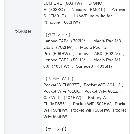
LUMIERE（503HW）、DIGNO
E（503KC）、Nexus5（EM01L）、Arrows
S（EM01F）、HUAWEI nova lite for
Y!mobile（608HW）
対象機種
【タブレット】
Lenovo TAB4（702LV）、Media Pad M3
Lite s（702HW）、Media Pad T2
Pro（606HW）、Lenovo TAB3（602LV）、
Lenovo TAB2（501LV）、Media Pad M1
8.0（403HW）、Surface3（403SH）
【Pocket Wi-Fi】
Pocket WiFi 803ZT、Pocket WiFi 801HW、
Pocket WiFi 701UC、Pocket WiFi 601ZT、
Car Wi-Fi（404HW）、Battery Wi-
Fi（MF855）、Pocket WiFi 502HW、Pocket
WiFi 504HW、Pocket WiFi 506HW、Pocket
WiFi 603HW
【ケータイ】