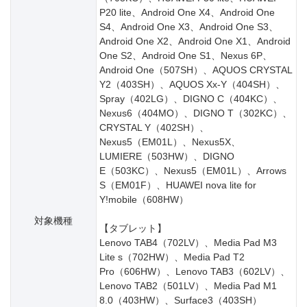
P20 lite、Android One X4、Android One
S4、Android One X3、Android One S3、
Android One X2、Android One X1、Android
One S2、Android One S1、Nexus 6P、
Android One（507SH）、AQUOS CRYSTAL
Y2（403SH）、AQUOS Xx-Y（404SH）、
Spray（402LG）、DIGNO C（404KC）、
Nexus6（404MO）、DIGNO T（302KC）、
CRYSTAL Y（402SH）、
Nexus5（EM01L）、Nexus5X、
LUMIERE（503HW）、DIGNO
E（503KC）、Nexus5（EM01L）、Arrows
S（EM01F）、HUAWEI nova lite for
Y!mobile（608HW）
対象機種
【タブレット】
Lenovo TAB4（702LV）、Media Pad M3
Lite s（702HW）、Media Pad T2
Pro（606HW）、Lenovo TAB3（602LV）、
Lenovo TAB2（501LV）、Media Pad M1
8.0（403HW）、Surface3（403SH）