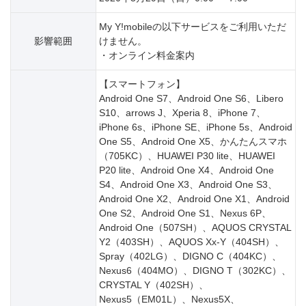
My Y!mobileの以下サービスをご利用いただ
影響範囲
けません。
・オンライン料金案内
【スマートフォン】
Android One S7、Android One S6、Libero
S10、arrows J、Xperia 8、iPhone 7、
iPhone 6s、iPhone SE、iPhone 5s、Android
One S5、Android One X5、かんたんスマホ
（705KC）、HUAWEI P30 lite、HUAWEI
P20 lite、Android One X4、Android One
S4、Android One X3、Android One S3、
Android One X2、Android One X1、Android
One S2、Android One S1、Nexus 6P、
Android One（507SH）、AQUOS CRYSTAL
Y2（403SH）、AQUOS Xx-Y（404SH）、
Spray（402LG）、DIGNO C（404KC）、
Nexus6（404MO）、DIGNO T（302KC）、
CRYSTAL Y（402SH）、
Nexus5（EM01L）、Nexus5X、