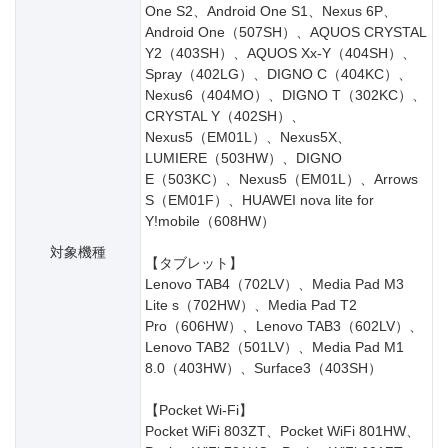
One S2、Android One S1、Nexus 6P、
Android One（507SH）、AQUOS CRYSTAL
Y2（403SH）、AQUOS Xx-Y（404SH）、
Spray（402LG）、DIGNO C（404KC）、
Nexus6（404MO）、DIGNO T（302KC）、
CRYSTAL Y（402SH）、
Nexus5（EM01L）、Nexus5X、
LUMIERE（503HW）、DIGNO
E（503KC）、Nexus5（EM01L）、Arrows
S（EM01F）、HUAWEI nova lite for
Y!mobile（608HW）
対象機種
【タブレット】
Lenovo TAB4（702LV）、Media Pad M3
Lite s（702HW）、Media Pad T2
Pro（606HW）、Lenovo TAB3（602LV）、
Lenovo TAB2（501LV）、Media Pad M1
8.0（403HW）、Surface3（403SH）
【Pocket Wi-Fi】
Pocket WiFi 803ZT、Pocket WiFi 801HW、