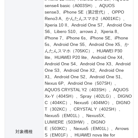
sense4 basic（A003SH）、AQUOS
sense3、iPhone SE（第2世代）、OPPO
Reno3 A、かんたんスマホ2（A001KC）、
Xperia 10 II、Android One S7、Android One
S6、Libero S10、arrows J、Xperia 8、
iPhone 7、iPhone 6s、iPhone SE、iPhone
5s、Android One S5、Android One X5、か
んたんスマホ（705KC）、HUAWEI P30
lite、HUAWEI P20 lite、Android One X4、
Android One S4、Android One X3、Android
One S3、Android One X2、Android One
X1、Android One S2、Android One S1、
Nexus 6P、Android One（507SH）、
AQUOS CRYSTAL Y2（403SH）、AQUOS
Xx-Y（404SH）、Spray（402LG）、DIGNO
C（404KC）、Nexus6（404MO）、DIGNO
T（302KC）、CRYSTAL Y（402SH）、
Nexus5（EM01L）、Nexus5X、
LUMIERE（503HW）、DIGNO
E（503KC）、Nexus5（EM01L）、Arrows
対象機種
S（EM01F）、HUAWEI nova lite for