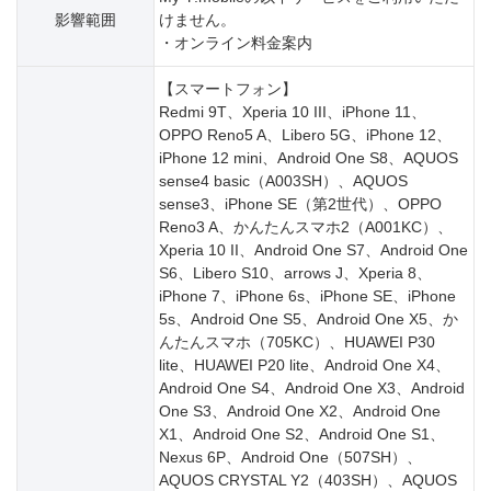
影響範囲
けません。
・オンライン料金案内
【スマートフォン】
Redmi 9T、Xperia 10 III、iPhone 11、
OPPO Reno5 A、Libero 5G、iPhone 12、
iPhone 12 mini、Android One S8、AQUOS
sense4 basic（A003SH）、AQUOS
sense3、iPhone SE（第2世代）、OPPO
Reno3 A、かんたんスマホ2（A001KC）、
Xperia 10 II、Android One S7、Android One
S6、Libero S10、arrows J、Xperia 8、
iPhone 7、iPhone 6s、iPhone SE、iPhone
5s、Android One S5、Android One X5、か
んたんスマホ（705KC）、HUAWEI P30
lite、HUAWEI P20 lite、Android One X4、
Android One S4、Android One X3、Android
One S3、Android One X2、Android One
X1、Android One S2、Android One S1、
Nexus 6P、Android One（507SH）、
AQUOS CRYSTAL Y2（403SH）、AQUOS