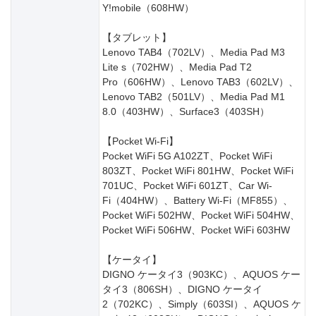
Y!mobile（608HW）
【タブレット】
Lenovo TAB4（702LV）、Media Pad M3
Lite s（702HW）、Media Pad T2
Pro（606HW）、Lenovo TAB3（602LV）、
Lenovo TAB2（501LV）、Media Pad M1
8.0（403HW）、Surface3（403SH）
【Pocket Wi-Fi】
Pocket WiFi 5G A102ZT、Pocket WiFi
803ZT、Pocket WiFi 801HW、Pocket WiFi
701UC、Pocket WiFi 601ZT、Car Wi-
Fi（404HW）、Battery Wi-Fi（MF855）、
Pocket WiFi 502HW、Pocket WiFi 504HW、
Pocket WiFi 506HW、Pocket WiFi 603HW
【ケータイ】
DIGNO ケータイ3（903KC）、AQUOS ケー
タイ3（806SH）、DIGNO ケータイ
2（702KC）、Simply（603SI）、AQUOS ケ