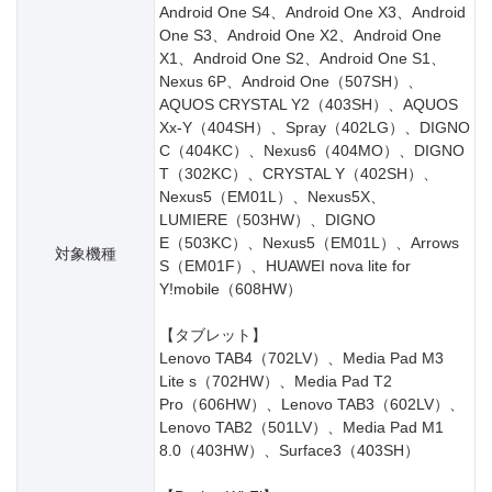
Android One S4、Android One X3、Android
One S3、Android One X2、Android One
X1、Android One S2、Android One S1、
Nexus 6P、Android One（507SH）、
AQUOS CRYSTAL Y2（403SH）、AQUOS
Xx-Y（404SH）、Spray（402LG）、DIGNO
C（404KC）、Nexus6（404MO）、DIGNO
T（302KC）、CRYSTAL Y（402SH）、
Nexus5（EM01L）、Nexus5X、
LUMIERE（503HW）、DIGNO
E（503KC）、Nexus5（EM01L）、Arrows
対象機種
S（EM01F）、HUAWEI nova lite for
Y!mobile（608HW）
【タブレット】
Lenovo TAB4（702LV）、Media Pad M3
Lite s（702HW）、Media Pad T2
Pro（606HW）、Lenovo TAB3（602LV）、
Lenovo TAB2（501LV）、Media Pad M1
8.0（403HW）、Surface3（403SH）