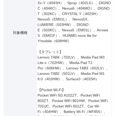
Xx-Y（404SH）、Spray（402LG）、DIGNO
C（404KC）、Nexus6（404MO）、DIGNO
T（302KC）、CRYSTAL Y（402SH）、
Nexus5（EM01L）、Nexus5X、
LUMIERE（503HW）、DIGNO
E（503KC）、Nexus5（EM01L）、Arrows
対象機種
S（EM01F）、HUAWEI nova lite for
Y!mobile（608HW）
【タブレット】
Lenovo TAB4（702LV）、Media Pad M3
Lite s（702HW）、Media Pad T2
Pro（606HW）、Lenovo TAB3（602LV）、
Lenovo TAB2（501LV）、Media Pad M1
8.0（403HW）、Surface3（403SH）
【Pocket Wi-Fi】
Pocket WiFi 5G A102ZT、Pocket WiFi
803ZT、Pocket WiFi 801HW、Pocket WiFi
701UC、Pocket WiFi 601ZT、Car Wi-
Fi（404HW）、Battery Wi-Fi（MF855）、