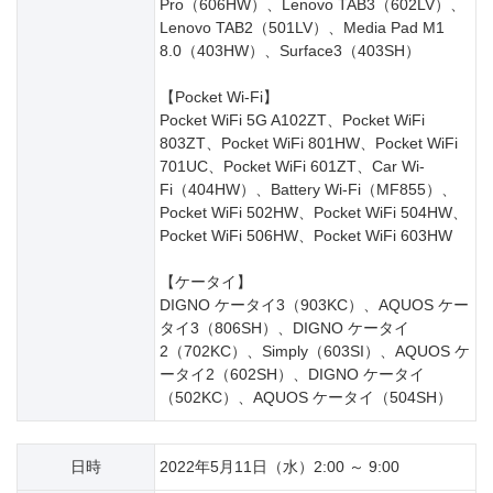
Pro（606HW）、Lenovo TAB3（602LV）、
Lenovo TAB2（501LV）、Media Pad M1
8.0（403HW）、Surface3（403SH）
【Pocket Wi-Fi】
Pocket WiFi 5G A102ZT、Pocket WiFi
803ZT、Pocket WiFi 801HW、Pocket WiFi
701UC、Pocket WiFi 601ZT、Car Wi-
Fi（404HW）、Battery Wi-Fi（MF855）、
Pocket WiFi 502HW、Pocket WiFi 504HW、
Pocket WiFi 506HW、Pocket WiFi 603HW
【ケータイ】
DIGNO ケータイ3（903KC）、AQUOS ケー
タイ3（806SH）、DIGNO ケータイ
2（702KC）、Simply（603SI）、AQUOS ケ
ータイ2（602SH）、DIGNO ケータイ
（502KC）、AQUOS ケータイ（504SH）
日時
2022年5月11日（水）2:00 ～ 9:00