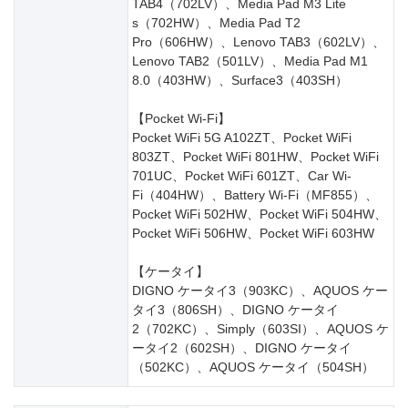
TAB4（702LV）、Media Pad M3 Lite
s（702HW）、Media Pad T2
Pro（606HW）、Lenovo TAB3（602LV）、
Lenovo TAB2（501LV）、Media Pad M1
8.0（403HW）、Surface3（403SH）
【Pocket Wi-Fi】
Pocket WiFi 5G A102ZT、Pocket WiFi
803ZT、Pocket WiFi 801HW、Pocket WiFi
701UC、Pocket WiFi 601ZT、Car Wi-
Fi（404HW）、Battery Wi-Fi（MF855）、
Pocket WiFi 502HW、Pocket WiFi 504HW、
Pocket WiFi 506HW、Pocket WiFi 603HW
【ケータイ】
DIGNO ケータイ3（903KC）、AQUOS ケー
タイ3（806SH）、DIGNO ケータイ
2（702KC）、Simply（603SI）、AQUOS ケ
ータイ2（602SH）、DIGNO ケータイ
（502KC）、AQUOS ケータイ（504SH）