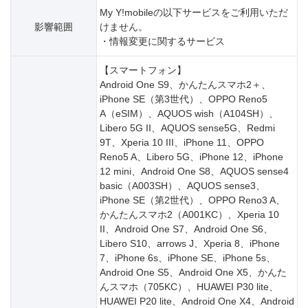
My Y!mobileの以下サービスをご利用いただ
影響範囲
けません。
・情報変更に関するサービス
【スマートフォン】
Android One S9、かんたんスマホ2＋、
iPhone SE（第3世代）、OPPO Reno5
A（eSIM）、AQUOS wish（A104SH）、
Libero 5G II、AQUOS sense5G、Redmi
9T、Xperia 10 III、iPhone 11、OPPO
Reno5 A、Libero 5G、iPhone 12、iPhone
12 mini、Android One S8、AQUOS sense4
basic（A003SH）、AQUOS sense3、
iPhone SE（第2世代）、OPPO Reno3 A、
かんたんスマホ2（A001KC）、Xperia 10
II、Android One S7、Android One S6、
Libero S10、arrows J、Xperia 8、iPhone
7、iPhone 6s、iPhone SE、iPhone 5s、
Android One S5、Android One X5、かんた
んスマホ（705KC）、HUAWEI P30 lite、
HUAWEI P20 lite、Android One X4、Android