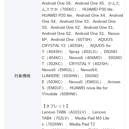
Android One S5、Android One X5、かんた
んスマホ（705KC）、HUAWEI P30 lite、
HUAWEI P20 lite、Android One X4、Android
One S4、Android One X3、Android One
S3、Android One X2、Android One X1、
Android One S2、Android One S1、Nexus
6P、Android One（507SH）、AQUOS
CRYSTAL Y2（403SH）、AQUOS Xx-
Y（404SH）、Spray（402LG）、DIGNO
C（404KC）、Nexus6（404MO）、DIGNO
T（302KC）、CRYSTAL Y（402SH）、
Nexus5（EM01L）、Nexus5X、
対象機種
LUMIERE（503HW）、DIGNO
E（503KC）、Nexus5（EM01L）、Arrows
S（EM01F）、HUAWEI nova lite for
Y!mobile（608HW）
【タブレット】
Lenovo TAB6（A101LV）、Lenovo
TAB4（702LV）、Media Pad M3 Lite
s（702HW）、Media Pad T2