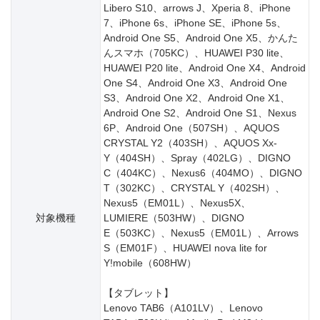
Libero S10、arrows J、Xperia 8、iPhone
7、iPhone 6s、iPhone SE、iPhone 5s、
Android One S5、Android One X5、かんた
んスマホ（705KC）、HUAWEI P30 lite、
HUAWEI P20 lite、Android One X4、Android
One S4、Android One X3、Android One
S3、Android One X2、Android One X1、
Android One S2、Android One S1、Nexus
6P、Android One（507SH）、AQUOS
CRYSTAL Y2（403SH）、AQUOS Xx-
Y（404SH）、Spray（402LG）、DIGNO
C（404KC）、Nexus6（404MO）、DIGNO
T（302KC）、CRYSTAL Y（402SH）、
Nexus5（EM01L）、Nexus5X、
対象機種
LUMIERE（503HW）、DIGNO
E（503KC）、Nexus5（EM01L）、Arrows
S（EM01F）、HUAWEI nova lite for
Y!mobile（608HW）
【タブレット】
Lenovo TAB6（A101LV）、Lenovo