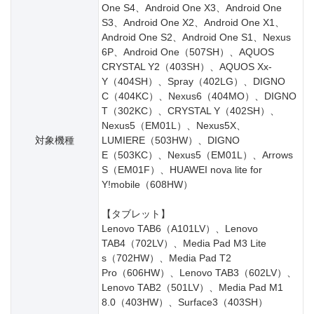
One S4、Android One X3、Android One
S3、Android One X2、Android One X1、
Android One S2、Android One S1、Nexus
6P、Android One（507SH）、AQUOS
CRYSTAL Y2（403SH）、AQUOS Xx-
Y（404SH）、Spray（402LG）、DIGNO
C（404KC）、Nexus6（404MO）、DIGNO
T（302KC）、CRYSTAL Y（402SH）、
Nexus5（EM01L）、Nexus5X、
対象機種
LUMIERE（503HW）、DIGNO
E（503KC）、Nexus5（EM01L）、Arrows
S（EM01F）、HUAWEI nova lite for
Y!mobile（608HW）
【タブレット】
Lenovo TAB6（A101LV）、Lenovo
TAB4（702LV）、Media Pad M3 Lite
s（702HW）、Media Pad T2
Pro（606HW）、Lenovo TAB3（602LV）、
Lenovo TAB2（501LV）、Media Pad M1
8.0（403HW）、Surface3（403SH）