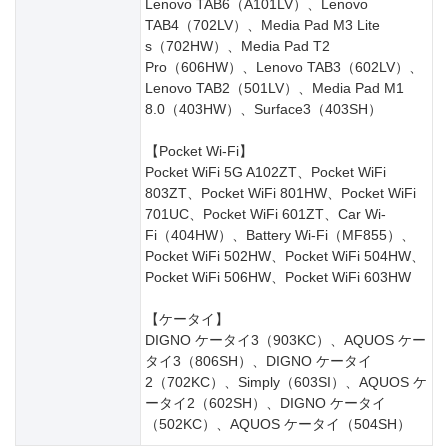
Lenovo TAB6（A101LV）、Lenovo
TAB4（702LV）、Media Pad M3 Lite
s（702HW）、Media Pad T2
Pro（606HW）、Lenovo TAB3（602LV）、
Lenovo TAB2（501LV）、Media Pad M1
8.0（403HW）、Surface3（403SH）
【Pocket Wi-Fi】
Pocket WiFi 5G A102ZT、Pocket WiFi
803ZT、Pocket WiFi 801HW、Pocket WiFi
701UC、Pocket WiFi 601ZT、Car Wi-
Fi（404HW）、Battery Wi-Fi（MF855）、
Pocket WiFi 502HW、Pocket WiFi 504HW、
Pocket WiFi 506HW、Pocket WiFi 603HW
【ケータイ】
DIGNO ケータイ3（903KC）、AQUOS ケー
タイ3（806SH）、DIGNO ケータイ
2（702KC）、Simply（603SI）、AQUOS ケ
ータイ2（602SH）、DIGNO ケータイ
（502KC）、AQUOS ケータイ（504SH）