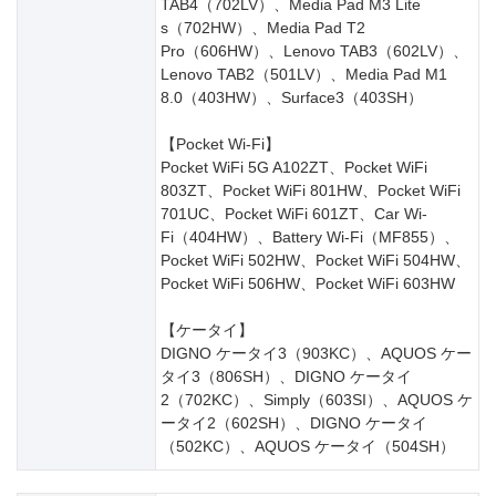
TAB4（702LV）、Media Pad M3 Lite
s（702HW）、Media Pad T2
Pro（606HW）、Lenovo TAB3（602LV）、
Lenovo TAB2（501LV）、Media Pad M1
8.0（403HW）、Surface3（403SH）
【Pocket Wi-Fi】
Pocket WiFi 5G A102ZT、Pocket WiFi
803ZT、Pocket WiFi 801HW、Pocket WiFi
701UC、Pocket WiFi 601ZT、Car Wi-
Fi（404HW）、Battery Wi-Fi（MF855）、
Pocket WiFi 502HW、Pocket WiFi 504HW、
Pocket WiFi 506HW、Pocket WiFi 603HW
【ケータイ】
DIGNO ケータイ3（903KC）、AQUOS ケー
タイ3（806SH）、DIGNO ケータイ
2（702KC）、Simply（603SI）、AQUOS ケ
ータイ2（602SH）、DIGNO ケータイ
（502KC）、AQUOS ケータイ（504SH）