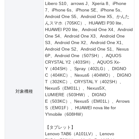
Libero S10、arrows J、Xperia 8、iPhone
7、iPhone 6s、iPhone SE、iPhone 5s、
Android One S5、Android One X5、かんた
んスマホ（705KC）、HUAWEI P30 lite、
HUAWEI P20 lite、Android One X4、Android
One S4、Android One X3、Android One
S3、Android One X2、Android One X1、
Android One S2、Android One S1、Nexus
6P、Android One（507SH）、AQUOS
CRYSTAL Y2（403SH）、AQUOS Xx-
Y（404SH）、Spray（402LG）、DIGNO
C（404KC）、Nexus6（404MO）、DIGNO
T（302KC）、CRYSTAL Y（402SH）、
Nexus5（EM01L）、Nexus5X、
対象機種
LUMIERE（503HW）、DIGNO
E（503KC）、Nexus5（EM01L）、Arrows
S（EM01F）、HUAWEI nova lite for
Y!mobile（608HW）
【タブレット】
Lenovo TAB6（A101LV）、Lenovo