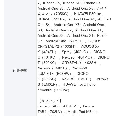
7、iPhone 6s、iPhone SE、iPhone 5s、
Android One S5、Android One X5、かんた
んスマホ（705KC）、HUAWEI P30 lite、
HUAWEI P20 lite、Android One X4、Android
One S4、Android One X3、Android One
S3、Android One X2、Android One X1、
Android One S2、Android One S1、Nexus
6P、Android One（507SH）、AQUOS
CRYSTAL Y2（403SH）、AQUOS Xx-
Y（404SH）、Spray（402LG）、DIGNO
C（404KC）、Nexus6（404MO）、DIGNO
T（302KC）、CRYSTAL Y（402SH）、
Nexus5（EM01L）、Nexus5X、
対象機種
LUMIERE（503HW）、DIGNO
E（503KC）、Nexus5（EM01L）、Arrows
S（EM01F）、HUAWEI nova lite for
Y!mobile（608HW）
【タブレット】
Lenovo TAB6（A101LV）、Lenovo
TAB4（702LV）、Media Pad M3 Lite