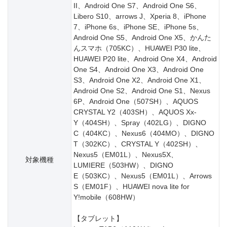
II、Android One S7、Android One S6、
Libero S10、arrows J、Xperia 8、iPhone
7、iPhone 6s、iPhone SE、iPhone 5s、
Android One S5、Android One X5、かんた
んスマホ（705KC）、HUAWEI P30 lite、
HUAWEI P20 lite、Android One X4、Android
One S4、Android One X3、Android One
S3、Android One X2、Android One X1、
Android One S2、Android One S1、Nexus
6P、Android One（507SH）、AQUOS
CRYSTAL Y2（403SH）、AQUOS Xx-
Y（404SH）、Spray（402LG）、DIGNO
C（404KC）、Nexus6（404MO）、DIGNO
T（302KC）、CRYSTAL Y（402SH）、
Nexus5（EM01L）、Nexus5X、
対象機種
LUMIERE（503HW）、DIGNO
E（503KC）、Nexus5（EM01L）、Arrows
S（EM01F）、HUAWEI nova lite for
Y!mobile（608HW）
【タブレット】