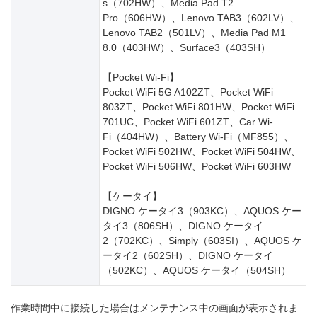
s（702HW）、Media Pad T2
Pro（606HW）、Lenovo TAB3（602LV）、
Lenovo TAB2（501LV）、Media Pad M1
8.0（403HW）、Surface3（403SH）
【Pocket Wi-Fi】
Pocket WiFi 5G A102ZT、Pocket WiFi
803ZT、Pocket WiFi 801HW、Pocket WiFi
701UC、Pocket WiFi 601ZT、Car Wi-
Fi（404HW）、Battery Wi-Fi（MF855）、
Pocket WiFi 502HW、Pocket WiFi 504HW、
Pocket WiFi 506HW、Pocket WiFi 603HW
【ケータイ】
DIGNO ケータイ3（903KC）、AQUOS ケー
タイ3（806SH）、DIGNO ケータイ
2（702KC）、Simply（603SI）、AQUOS ケ
ータイ2（602SH）、DIGNO ケータイ
（502KC）、AQUOS ケータイ（504SH）
作業時間中に接続した場合はメンテナンス中の画面が表示されま