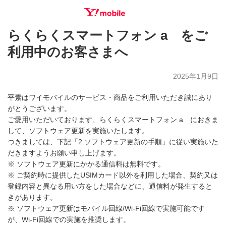
らくらくスマートフォン a をご
SEARCH
利用中のお客さまへ
2025年1月9日
平素はワイモバイルのサービス・商品をご利用いただき誠にあり
がとうございます。
ご愛用いただいております、らくらくスマートフォン a におきま
して、ソフトウェア更新を実施いたします。
つきましては、下記「2.ソフトウェア更新の手順」に従い実施いた
だきますようお願い申し上げます。
※ ソフトウェア更新にかかる通信料は無料です。
※ ご契約時に提供したUSIMカード以外を利用した場合、契約又は
登録内容と異なる用い方をした場合などに、通信料が発生すると
きがあります。
※ ソフトウェア更新はモバイル回線/Wi-Fi回線で実施可能です
が、Wi-Fi回線での実施を推奨します。