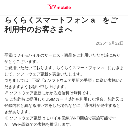
らくらくスマートフォン a をご
SEARCH
利用中のお客さまへ
2025年5月22日
平素はワイモバイルのサービス・商品をご利用いただき誠にあり
がとうございます。
ご愛用いただいております、らくらくスマートフォン a におきま
して、ソフトウェア更新を実施いたします。
つきましては、下記「2.ソフトウェア更新の手順」に従い実施いた
だきますようお願い申し上げます。
※ ソフトウェア更新にかかる通信料は無料です。
※ ご契約時に提供したUSIMカード以外を利用した場合、契約又は
登録内容と異なる用い方をした場合などに、通信料が発生すると
きがあります。
※ ソフトウェア更新はモバイル回線/Wi-Fi回線で実施可能です
が、Wi-Fi回線での実施を推奨します。