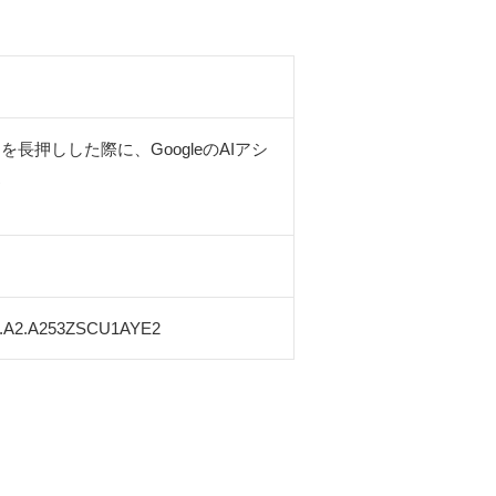
長押しした際に、GoogleのAIアシ
更
A2.A253ZSCU1AYE2