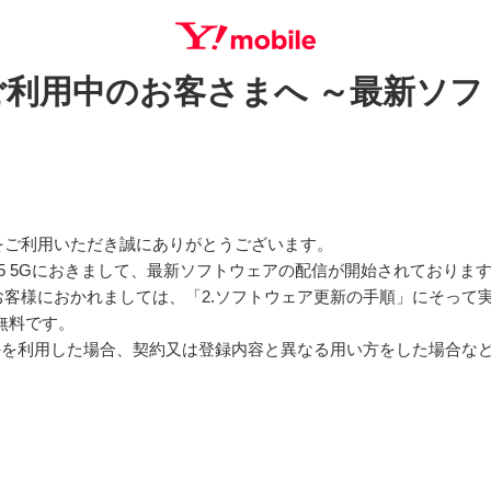
 5Gをご利用中のお客さまへ ～最新
SEARCH
をご利用いただき誠にありがとうございます。
 A25 5Gにおきまして、最新ソフトウェアの配信が開始されており
客様におかれましては、「2.ソフトウェア更新の手順」にそって
無料です。
以外を利用した場合、契約又は登録内容と異なる用い方をした場合な