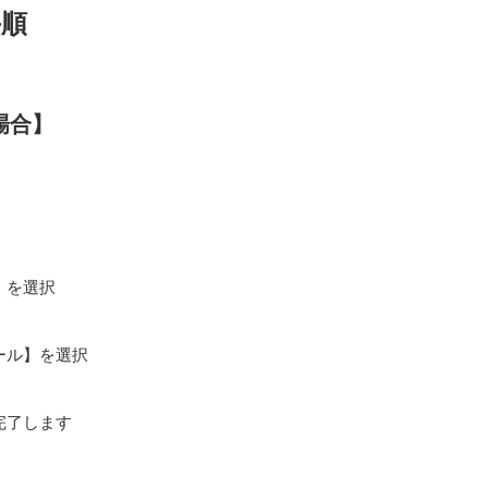
手順
場合】
】を選択
ール】を選択
完了します