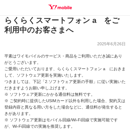
らくらくスマートフォン a をご
SEARCH
利用中のお客さまへ
2025年6月26日
平素はワイモバイルのサービス・商品をご利用いただき誠にあり
がとうございます。
ご愛用いただいております、らくらくスマートフォン a におきま
して、ソフトウェア更新を実施いたします。
つきましては、下記「2.ソフトウェア更新の手順」に従い実施いた
だきますようお願い申し上げます。
※ ソフトウェア更新にかかる通信料は無料です。
※ ご契約時に提供したUSIMカード以外を利用した場合、契約又は
登録内容と異なる用い方をした場合などに、通信料が発生すると
きがあります。
※ ソフトウェア更新はモバイル回線/Wi-Fi回線で実施可能です
が、Wi-Fi回線での実施を推奨します。