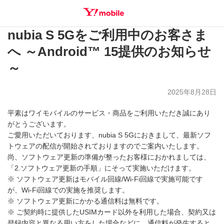
nubia S 5Gをご利用中のお客さま
SEARCH
へ ～Android™ 15提供のお知らせ
～
2025年8月28日
平素はワイモバイルのサービス・商品をご利用いただき誠にあり
がとうございます。
ご愛用いただいております、nubia S 5Gにおきまして、最新ソフ
トウェアの配信が開始されておりますのでご案内いたします。
尚、ソフトウェア更新の準備が整ったお客様におかれましては、
「2.ソフトウェア更新の手順」にそって実施いただけます。
※ ソフトウェア更新はモバイル回線/Wi-Fi回線で実施可能です
が、Wi-Fi回線での実施を推奨します。
※ ソフトウェア更新にかかる通信料は無料です。
※ ご契約時に提供したUSIMカード以外を利用した場合、契約又は
登録内容と異なる用い方をした場合などに、通信料が発生すると