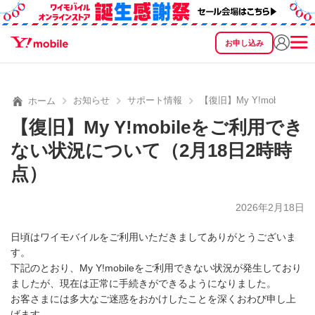
お申し込み
SEARCH
料金
製品
サービス
サポート
eSIM/SIM
お知らせ
サポート情報
【復旧】My Y!mobile
ホーム
【復旧】My Y!mobileをご利用でき
ない状況について（2月18日2時時
点）
2026年2月18日
日頃はワイモバイルをご利用いただきましてありがとうございま
す。
下記のとおり、My Y!mobileをご利用できない状況が発生しており
ましたが、現在は正常に手続きができるようになりました。
お客さまには多大なご迷惑をおかけしたことを深くおわび申し上
げます。