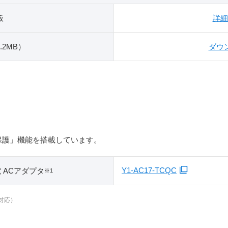
版
詳細
.2MB）
ダウ
保護」機能を搭載しています。
Y1-AC17-TCQC
充電 ACアダプタ
※1
対応）