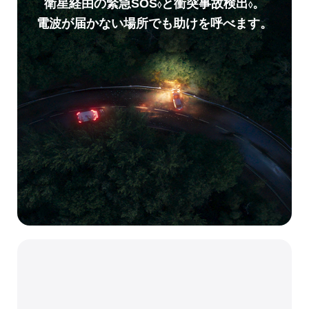
衛星経由の緊急SOS
と衝突事故検出
。
◊
◊
電波が届かない場所でも助けを呼べます。