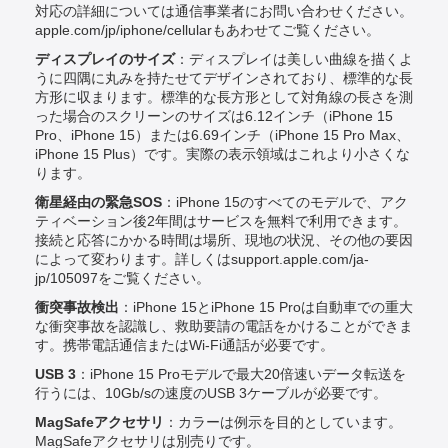
対応の詳細については通信事業者にお問い合わせください。
apple.com/jp/iphone/cellularもあわせてご覧ください。
ディスプレイのサイズ
：ディスプレイは美しい曲線を描くよ
うに四隅に丸みを持たせてデザインされており、標準的な長
方形に収まります。標準的な長方形として対角線の長さを測
った場合のスクリーンのサイズは6.12インチ（iPhone 15
Pro、iPhone 15）または6.69インチ（iPhone 15 Pro Max、
iPhone 15 Plus）です。実際の表示領域はこれより小さくな
ります。
衛星経由の緊急SOS
：iPhone 15のすべてのモデルで、アク
ティベーション後2年間はサービスを無料で利用できます。
接続と応答にかかる時間は場所、現地の状況、その他の要因
によって変わります。詳しくはsupport.apple.com/ja-
jp/105097をご覧ください。
衝突事故検出
：iPhone 15とiPhone 15 Proは自動車での重大
な衝突事故を認識し、救助要請の電話をかけることができま
す。携帯電話通信またはWi-Fi通話が必要です。
USB 3
：iPhone 15 Proモデルで最大20倍速いデータ転送を
行うには、10Gb/sの速度のUSB 3ケーブルが必要です。
MagSafeアクセサリ
：カラーは例示を目的としています。
MagSafeアクセサリは別売りです。