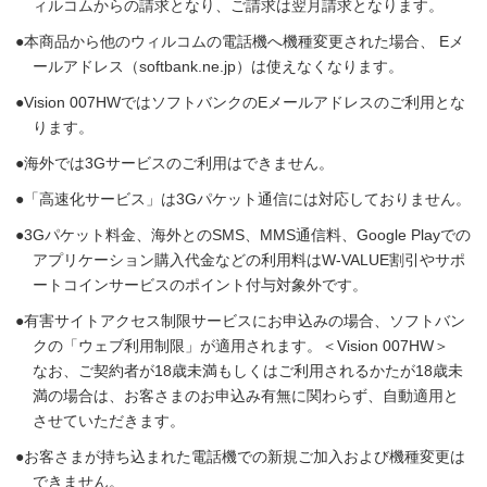
ィルコムからの請求となり、ご請求は翌月請求となります。
本商品から他のウィルコムの電話機へ機種変更された場合、 Eメ
ールアドレス（softbank.ne.jp）は使えなくなります。
Vision 007HWではソフトバンクのEメールアドレスのご利用とな
ります。
海外では3Gサービスのご利用はできません。
「高速化サービス」は3Gパケット通信には対応しておりません。
3Gパケット料金、海外とのSMS、MMS通信料、Google Playでの
アプリケーション購入代金などの利用料はW-VALUE割引やサポ
ートコインサービスのポイント付与対象外です。
有害サイトアクセス制限サービスにお申込みの場合、ソフトバン
クの「ウェブ利用制限」が適用されます。＜Vision 007HW＞
なお、ご契約者が18歳未満もしくはご利用されるかたが18歳未
満の場合は、お客さまのお申込み有無に関わらず、自動適用と
させていただきます。
お客さまが持ち込まれた電話機での新規ご加入および機種変更は
できません。