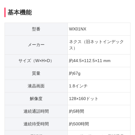
基本機能
型番
WX01NX
ネクス（旧ネットインデック
メーカー
ス）
サイズ（W×H×D）
約44.5×112.5×11 mm
質量
約67g
液晶画面
1.8インチ
解像度
128×160ドット
連続通話時間
約5時間
連続待受時間
約500時間