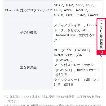
SDAP、GAP、SPP、HSP、
Bluetooth 対応プロファイル＊2
HFP、A2DP、AVRCP、
OBEX、OPP、PBAP、GAVDP
メディアプレイヤー、Google
トーク、きせかえLab. 、
その他機能
TheNewsCafe、世界対応ケー
タイ
ACアダプタ［HWCAL1］、
microUSBケーブル
［HWDAL1］
マイク付ステレオイヤホン
主な付属品
［HWLAL1］、microSDカード
（試供品）
クイックスタート、お願いとご
注意、保証書
＊1
日本国内において電波を正常に受信できる静止状態での平均的な利用時
間です。
＊2
すべてのBluetooth機器とのワイヤレス通信を保証するものではありませ