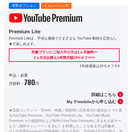
有料オプション
キャンペーン中
Premium Lite
Premium Liteは、手頃な価格でさまざまな YouTube 動画を広告なし
★で楽しめます。
対象プランにご加入中の方は1ヵ月無料
※1
2ヵ月目以降も1年間月額20%オフ
※2※3
1年経過後は10％オフ※4
申込：必要
780
月額料：
円
詳細はこちら
My Y!mobileから申し込む
★音楽コンテンツ・Shorts・検索／閲覧時に広告表示の場合あり ※1 過
去YouTube Premium、YouTube Premium Lite、YouTube Music
Premium その他国内および海外のYouTube Premiumに含まれる各サー
ビス（無料キャンペーンを含む）を利用したことがある方は対象外。
※2 日本国内Android OS版価格に対する割引。2026年3月10日時点：月