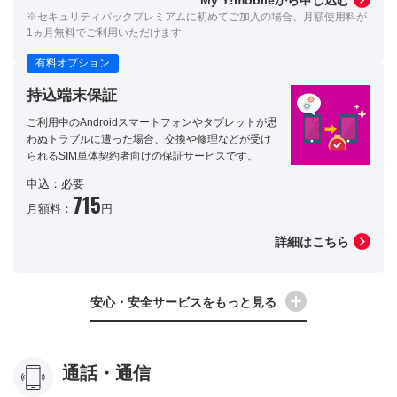
My Y!mobileから申し込む
※セキュリティパックプレミアムに初めてご加入の場合、月額使用料が
1ヵ月無料でご利用いただけます
有料オプション
持込端末保証
ご利用中のAndroidスマートフォンやタブレットが思
わぬトラブルに遭った場合、交換や修理などが受け
られるSIM単体契約者向けの保証サービスです。
申込：必要
715
月額料：
円
詳細はこちら
安心・安全サービスをもっと見る
通話・通信