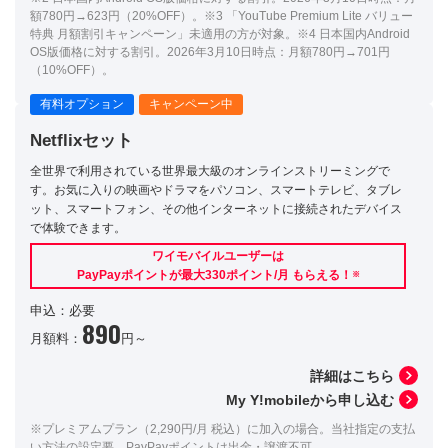
額780円→623円（20%OFF）。※3 「YouTube Premium Lite バリュー
特典 月額割引キャンペーン」未適用の方が対象。※4 日本国内Android
OS版価格に対する割引。2026年3月10日時点：月額780円→701円
（10%OFF）。
有料オプション
キャンペーン中
Netflixセット
全世界で利用されている世界最大級のオンラインストリーミングで
す。お気に入りの映画やドラマをパソコン、スマートテレビ、タブレ
ット、スマートフォン、その他インターネットに接続されたデバイス
で体験できます。
ワイモバイルユーザーは
PayPayポイントが最大330ポイント/月 もらえる！
※
申込：必要
890
月額料：
円～
詳細はこちら
My Y!mobileから申し込む
※プレミアムプラン（2,290円/月 税込）に加入の場合。当社指定の支払
い方法の設定要。PayPayポイントは出金・譲渡不可。