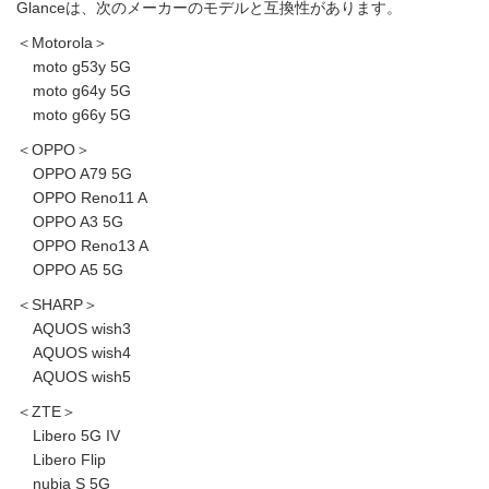
Glanceは、次のメーカーのモデルと互換性があります。
＜Motorola＞
moto g53y 5G
moto g64y 5G
moto g66y 5G
＜OPPO＞
OPPO A79 5G
OPPO Reno11 A
OPPO A3 5G
OPPO Reno13 A
OPPO A5 5G
＜SHARP＞
AQUOS wish3
AQUOS wish4
AQUOS wish5
＜ZTE＞
Libero 5G IV
Libero Flip
nubia S 5G