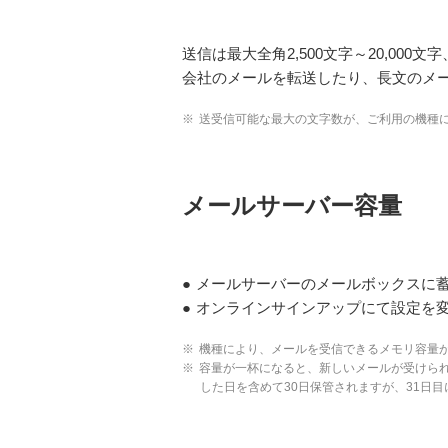
送信は最大全角2,500文字～20,000文
会社のメールを転送したり、長文のメ
※
送受信可能な最大の文字数が、ご利用の機種
メールサーバー容量
●
メールサーバーのメールボックスに蓄積で
●
オンラインサインアップにて設定を変
※
機種により、メールを受信できるメモリ容量
※
容量が一杯になると、新しいメールが受けら
した日を含めて30日保管されますが、31日