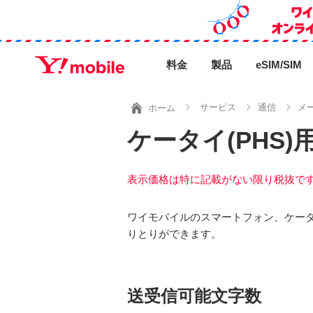
料金
製品
eSIM/SIM
サービス
通信
メ
ホーム
ケータイ(PHS)
表示価格は特に記載がない限り税抜で
ワイモバイルのスマートフォン、ケー
りとりができます。
送受信可能文字数