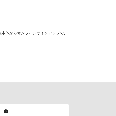
機本体からオンラインサインアップで、
料！